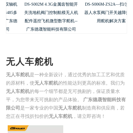
轴机
DS-S002M 4.3G金属齿智能开
DS-S006M-ZS2A—扫/洗地机
5多
关洗地机阀门控制航模无人机
器人水泵阀门开关越障抬升专
东德
配件遥控飞机微型数字舵机--
用舵机解决方案
广东德晟智能科技有限公司
无人车舵机
无人车舵机
是一种全新设计，通过优秀的加工工艺和优质
的原材料，使
无人车舵机
的性能达到更高的标准。我们为
无人车舵机
的每一个细节都是无可挑剔的，保证质量水
平，为您带来无可挑剔的产品体验。
广东德晟智能科技有
限公司
是一家专业的中国
无人车舵机
制造商和供应商，若
您正在寻找折扣价的
无人车舵机
，请立即咨询！