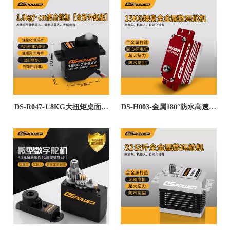
高精度伺服电机 Low Profile
机STEAM教育9g数字舵机
Digital Servo - 广东德晟智能
科技有限公司
DS-R047-1.8KG大扭矩桌面机
DS-H003-金属180°防水高速车
器人离合微型舵机AI宠物玩偶
模短身舵机 静音平稳顺滑高寿
头部手臂转动sg90舵机
命全金属工业内窥镜自动化设
备云台舵机