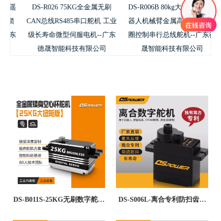
机遥
DS-R026 75KG全金属无刷
DS-R006B 80kg大扭力双轴机
锁
CAN总线RS485串口舵机 工业
器人机械臂金属高压RS485多
东
级长寿命微型伺服电机--广东
圈控制串行总线舵机--广东德
德晟智能科技有限公司
晟智能科技有限公司
DS-B011S-25KG无刷数字舵机
DS-S006L-离合专利防扫齿崩
全金属矮身大扭矩舵机 工业级
齿编程机器人玩具航模遥控飞