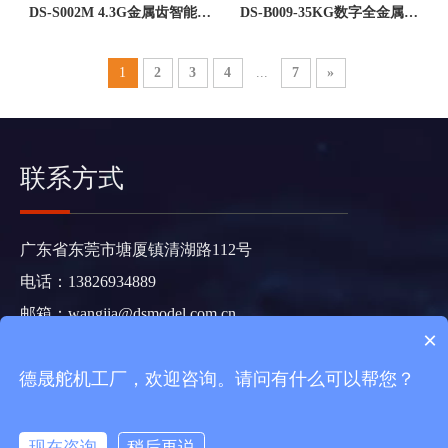
DS-S002M 4.3G金属齿智能开
DS-B009-35KG数字全金属无
关洗地机阀门控制航模无人机
刷舵机
配件遥控飞机微型数字舵机--
1
2
3
4
...
7
»
广东德晟智能科技有限公司
联系方式
广东省东莞市塘厦镇清湖路112号
电话：13826934889
邮箱：
wangjia@dsmodel.com.cn
×
Copyright 2021 德晟智能科技版权所有
粤ICP备2021073983
德晟舵机工厂，欢迎咨询。请问有什么可以帮您？
号
https://www.dspower.net/sitemap.html
现在咨询
稍后再说