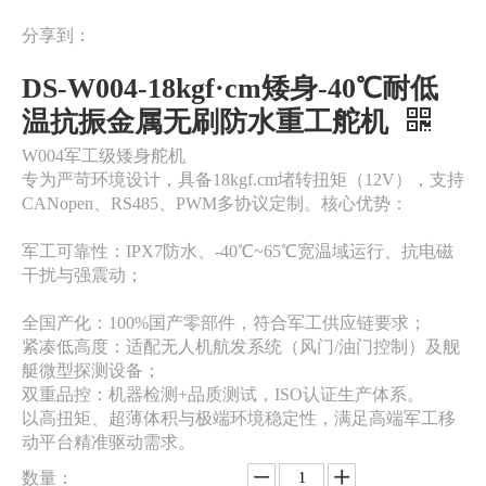
分享到：
DS-W004-18kgf·cm矮身-40℃耐低
温抗振金属无刷防水重工舵机
W004军工级矮身舵机
专为严苛环境设计，具备18kgf.cm堵转扭矩（12V），支持
CANopen、RS485、PWM多协议定制。核心优势：
军工可靠性：IPX7防水、-40℃~65℃宽温域运行、抗电磁
干扰与强震动；
全国产化：100%国产零部件，符合军工供应链要求；
紧凑低高度：适配无人机航发系统（风门/油门控制）及舰
艇微型探测设备；
双重品控：机器检测+品质测试，ISO认证生产体系。
以高扭矩、超薄体积与极端环境稳定性，满足高端军工移
动平台精准驱动需求。
数量：