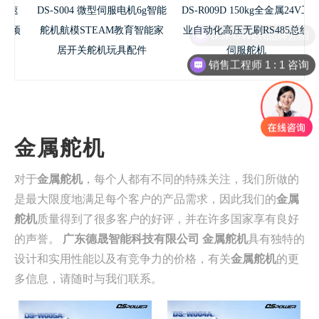
速
DS-S004 微型伺服电机6g智能
DS-R009D 150kg全金属24V工
顽
舵机航模STEAM教育智能家
业自动化高压无刷RS485总线
DSPOWER品牌介绍
居开关舵机玩具配件
伺服舵机
销售工程师 1 : 1 咨询
金属舵机
对于
金属舵机
，每个人都有不同的特殊关注，我们所做的
是最大限度地满足每个客户的产品需求，因此我们的
金属
舵机
质量得到了很多客户的好评，并在许多国家享有良好
的声誉。
广东德晟智能科技有限公司
金属舵机
具有独特的
设计和实用性能以及有竞争力的价格，有关
金属舵机
的更
多信息，请随时与我们联系。