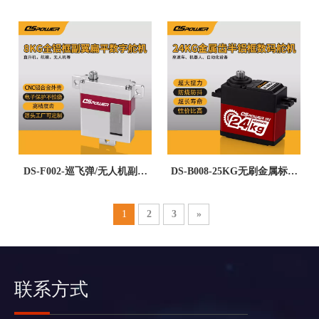
MG90S升级堵转防烧金属机器
TTL/PWM兼容机器人机械臂
狗微型舵机
位置反馈串口总线舵机-DS-
R003E
DS-F002-巡飞弹/无人机副翼
DS-B008-25KG无刷金属标准
方扁舵机-8KG扁平尾翼舵机
数字舵机
速度快防烧防抖遥控RC航模
1
2
3
»
固定翼无人机舵机
联系方式