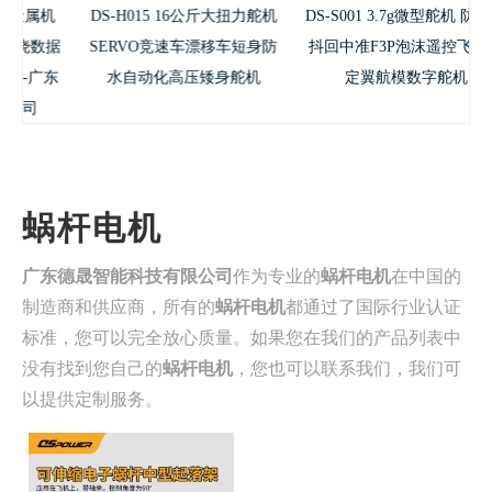
属机
DS-H015 16公斤大扭力舵机
DS-S001 3.7g微型舵机 防烧防
数据
SERVO竞速车漂移车短身防
抖回中准F3P泡沫遥控飞机固
广东
水自动化高压矮身舵机
定翼航模数字舵机
蜗杆电机
广东德晟智能科技有限公司
作为专业的
蜗杆电机
在中国的
制造商和供应商，所有的
蜗杆电机
都通过了国际行业认证
标准，您可以完全放心质量。如果您在我们的产品列表中
没有找到您自己的
蜗杆电机
，您也可以联系我们，我们可
以提供定制服务。