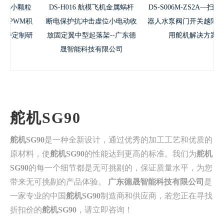
颗粒
DS-H016 航模飞机金属蜗杆
DS-S006M-ZS2A—扫/洗地机
M积
断电保护抗冲击虚位小电动收
器人水泵阀门开关越障抬升专
制研
放固定翼中型起落架--广东德
用舵机解决方案
晟智能科技有限公司
舵机SG90
舵机SG90
是一种全新设计，通过优秀的加工工艺和优质的
原材料，使
舵机SG90
的性能达到更高的标准。我们为
舵机
SG90
的每一个细节都是无可挑剔的，保证质量水平，为您
带来无可挑剔的产品体验。
广东德晟智能科技有限公司
是
一家专业的中国
舵机SG90
制造商和供应商，若您正在寻找
折扣价的
舵机SG90
，请立即咨询！