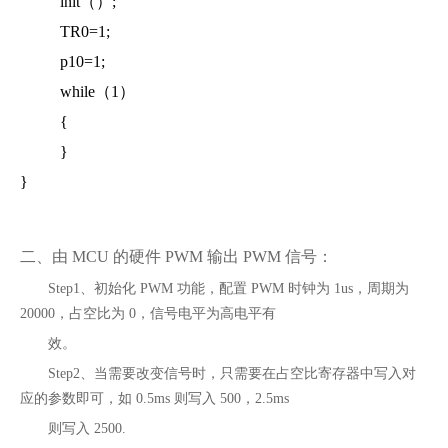
init（）;
TR0=1;
p10=1;
while（1）
{
}
}
二、由 MCU 的硬件 PWM 输出 PWM 信号：
Step1、初始化 PWM 功能，配置 PWM 时钟为 1us，周期为
20000，占空比为 0，信号电平为高电平有
效。
Step2、当需要改变信号时，只需要在占空比寄存器中写入对
应的参数即可，如 0.5ms 则写入 500，2.5ms
则写入 2500.