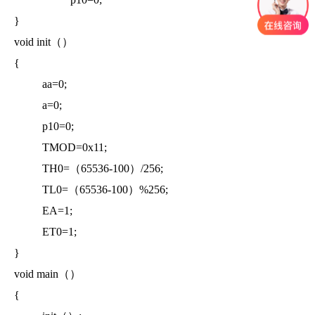
}
void init（）
{
aa=0;
a=0;
p10=0;
TMOD=0x11;
TH0=（65536-100）/256;
TL0=（65536-100）%256;
EA=1;
ET0=1;
}
void main（）
{