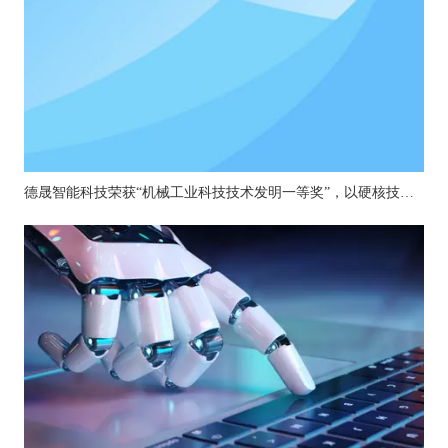
德晟智能科技荣获“机械工业科技技术发明一等奖”，以硬核技术引领机器人关节创新