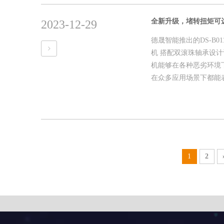
2023-12-29
德晟智能推出的DS-B
机 搭配双滚珠轴承设计
机能够在各种恶劣环境下稳
在众多应用场景下都能
1
2