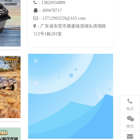

：13826934889

：499478717

：13712993259@163.com

：广东省东莞市塘厦镇清湖头清湖路
112号1栋201室
电话
微信