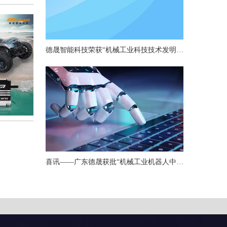
德晟智能科技荣获“机械工业科技技术发明一等奖”，以硬核技术引领机器人关节创新
喜讯——广东德晟获批“机械工业机器人中小型关节重点实验室”