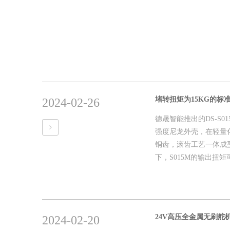
堵转扭矩为15KG的标准
2024-02-26
德晟智能推出的DS-S0
强度尼龙外壳，在轻量
铜齿，滚齿工艺一体成
下，S015M的输出扭矩可
24V高压全金属无刷舵机 D
2024-02-20