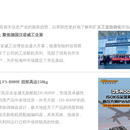
及相关信息产业的最新趋势，以帮助您更好地了解和扩展
工业自动化
市场
，聚焦德国汉诺威工业展
德国汉诺威工业博览会盛大开幕，德晟智能科技有限
示了公司的工业舵机系列、巩固了现有合作关
户，为开拓海外市场奠定了夯实基础。
S-R009F 扭矩高达150kg
高压全金属无刷舵机DS-R009F，凭借其卓越性
类产品中表现优异；外壳方面：DS-R009F的机
用加强钢齿设计，极大地提升了产品的强度和稳
能无刷电机搭配磁编码器，具有高效、低噪音、
时间运行过程中保持较高的性能...