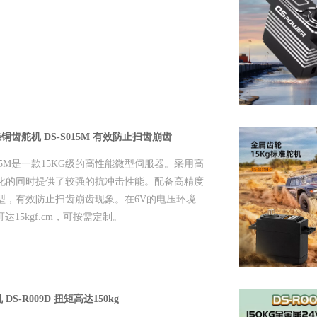
铜齿舵机 DS-S015M 有效防止扫齿崩齿
15M是一款15KG级的高性能微型伺服器。采用高
化的同时提供了较强的抗冲击性能。配备高精度
型，有效防止扫齿崩齿现象。在6V的电压环境
达15kgf.cm，可按需定制。
S-R009D 扭矩高达150kg