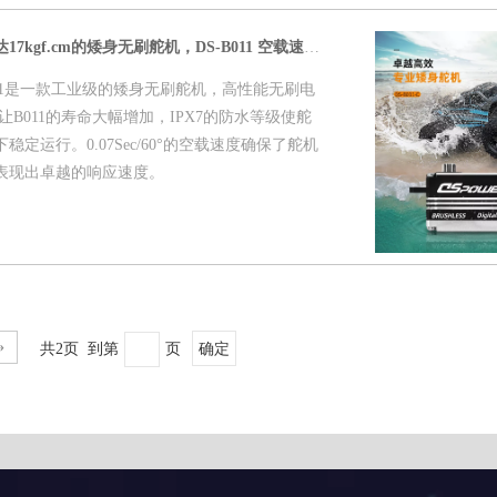
全新升级，堵转扭矩可达17kgf.cm的矮身无刷舵机，DS-B011 空载速度≤0.07Sec/60°
011是一款工业级的矮身无刷舵机，高性能无刷电
让B011的寿命大幅增加，IPX7的防水等级使舵
定运行。0.07Sec/60°的空载速度确保了舵机
表现出卓越的响应速度。
»
共2页 到第
页
确定