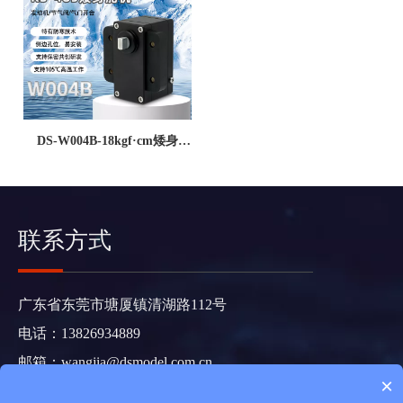
DS-W004B-18kgf·cm矮身
105℃耐高温防干扰航发节气
门用金属无刷防水重工舵机
联系方式
广东省东莞市塘厦镇清湖路112号
电话：13826934889
邮箱：
wangjia@dsmodel.com.cn
×