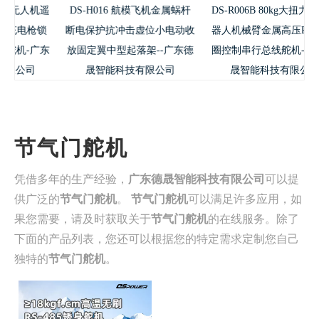
人机遥
DS-H016 航模飞机金属蜗杆
DS-R006B 80kg大扭力双轴机
枪锁
断电保护抗冲击虚位小电动收
器人机械臂金属高压RS485多
广东
放固定翼中型起落架--广东德
圈控制串行总线舵机--广东德
司
晟智能科技有限公司
晟智能科技有限公司
节气门舵机
凭借多年的生产经验，
广东德晟智能科技有限公司
可以提
供广泛的
节气门舵机
。
节气门舵机
可以满足许多应用，如
果您需要，请及时获取关于
节气门舵机
的在线服务。除了
下面的产品列表，您还可以根据您的特定需求定制您自己
独特的
节气门舵机
。