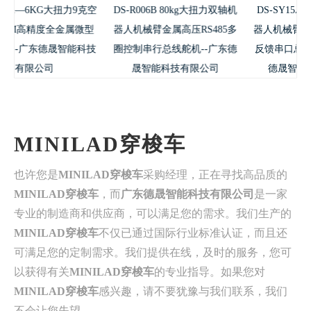
扭力9克空
DS-R006B 80kg大扭力双轴机
DS-SY15A 15KG双轴金属
金属微型
器人机械臂金属高压RS485多
器人机械臂关节电子防烧数
智能科技
圈控制串行总线舵机--广东德
反馈串口总线数字舵机--广
晟智能科技有限公司
德晟智能科技有限公司
MINILAD穿梭车
也许您是
MINILAD穿梭车
采购经理，正在寻找高品质的
MINILAD穿梭车
，而
广东德晟智能科技有限公司
是一家
专业的制造商和供应商，可以满足您的需求。我们生产的
MINILAD穿梭车
不仅已通过国际行业标准认证，而且还
可满足您的定制需求。我们提供在线，及时的服务，您可
以获得有关
MINILAD穿梭车
的专业指导。如果您对
MINILAD穿梭车
感兴趣，请不要犹豫与我们联系，我们
不会让您失望。