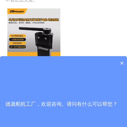
×
DS-R018物流舵机-高寿命性能
稳定提供质保货架式AGV 多
穿车 四相车 MINILAD穿梭车
立式移动AGV取拉箱杆专用
联系方式
单/双/多深位夹抱叉货叉拨杆
德晟舵机工厂，欢迎咨询。请问有什么可以帮您？
电机
广东省东莞市塘厦镇清湖路112号