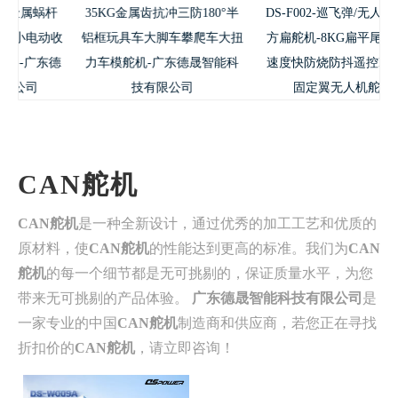
蜗杆
35KG金属齿抗冲三防180°半
DS-F002-巡飞弹/无人机副翼
动收
铝框玩具车大脚车攀爬车大扭
方扁舵机-8KG扁平尾翼舵机
东德
力车模舵机-广东德晟智能科
速度快防烧防抖遥控RC航模
技有限公司
固定翼无人机舵机
CAN舵机
CAN舵机
是一种全新设计，通过优秀的加工工艺和优质的
原材料，使
CAN舵机
的性能达到更高的标准。我们为
CAN
舵机
的每一个细节都是无可挑剔的，保证质量水平，为您
带来无可挑剔的产品体验。
广东德晟智能科技有限公司
是
一家专业的中国
CAN舵机
制造商和供应商，若您正在寻找
折扣价的
CAN舵机
，请立即咨询！