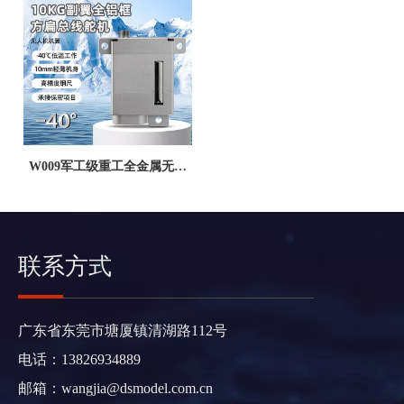
W009军工级重工全金属无人
机舵机｜8KG扭矩｜-40℃宽
温域｜CAN总线闭环控制 - 广
东德晟智能科技有限公司
联系方式
广东省东莞市塘厦镇清湖路112号
电话：13826934889
邮箱：
wangjia@dsmodel.com.cn