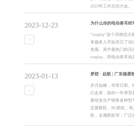
2023年工作总结大会。
为什么你的电动兽耳经常卡
2023-12-23
“cosplay”这个词
来越多人开始关注了动
发展。其中最热门的活
cosplay。而电动兽
梦想 · 起航 | 广东
2023-01-13
岁月如梭，华章日新。转
们走来，新的一年孕育
要研发生产销售各种型
定翼舵机，RC舵机，
机，金属舵机等；广泛应