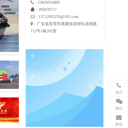

：13826934889

：499478717

：13712993259@163.com

：广东省东莞市塘厦镇清湖头清湖路
112号1栋201室
电话
微信
邮箱