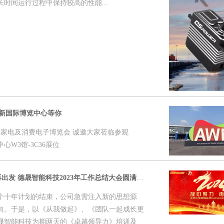
时间运行过程中保持较高的性能...
上海新国际博览中心等你
4中国家电及消费电子博览会 诚邀大家莅临参观
W3馆-3C36展位
十载风华｜凝心聚力• 再出发 德晟智能科技2023年工作总结大会圆满结束
个十年计划的结束，公司急需注入新的思想源
向。于是，以《从我做起》、《团队一起成长更
晟智能科技为期两天的《卓越领导力》培训及