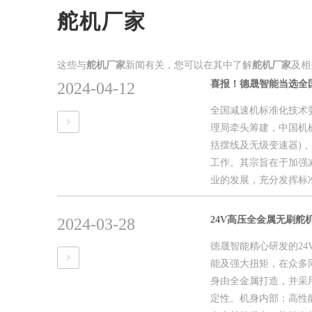
舵机厂家
这些与
舵机厂家
新闻有关，您可以在其中了解
舵机厂家
及相
喜报！德晟智能当选全
2024-04-12
全国减速机标准化技术委
理局牵头筹建，中国机
括摆线及无级变速器)
工作。其宗旨在于加强
业的发展，充分发挥标准
24V高压全金属无刷舵机 F
2024-03-28
德晟智能精心研发的24V
能及强大扭矩，在众多同
身由全金属打造，并采
定性。机身内部：高性