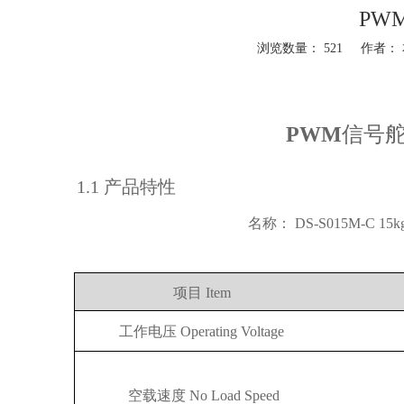
PW
浏览数量：
521
作者： 本
["wechat","weibo","qzone","douban","email"]
PWM
信号
1
.1
产品特性
名称：
DS-S015M-C
15k
项目
Item
工作电压
Operating Voltage
空载速度
No Load
Speed