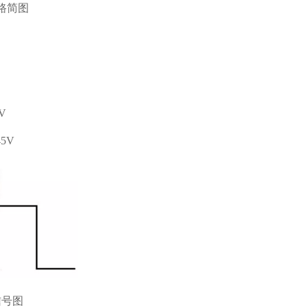
路简图
3V
45V
信号图