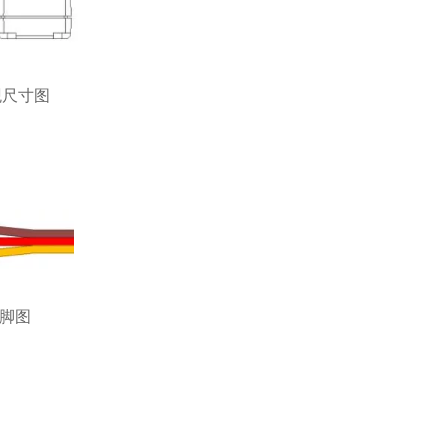
观尺寸图
脚图