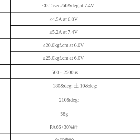
≤0.15sec./60&deg;at 7.4V
≤4.5A at 6.0V
≤5.2A at 7.4V
≤20.0kgf.cm at
6.0V
≥25.0kgf.cm at
6.0V
500
2500us
~
180&deg;
土
10&deg;
210&deg;
58g
PA66+30%
纤