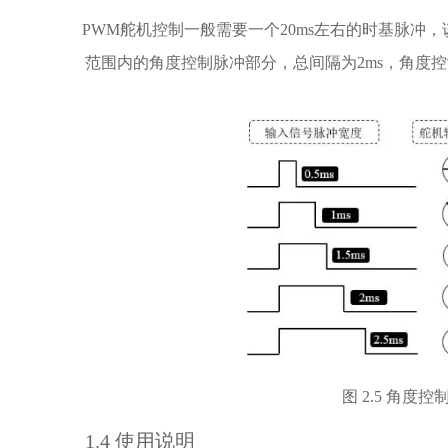
PWM
舵机控制一般需要一个
20ms
左右的时基脉冲，
范围内的角度控制脉冲部分，总间隔为
2ms
，角度控
图
2.5
角度控
1
.4
使用说明