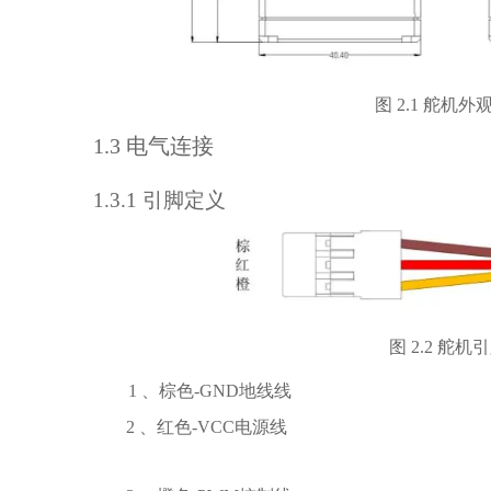
图
2.1
舵机外
1
.3
电气连接
1
.3.1
引脚定义
图
2.2
舵机引
1
、棕色
-GND
地线线
2
、红色
-VCC
电源线