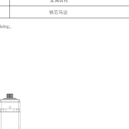
金属齿轮
铁芯马达
&deg;
。