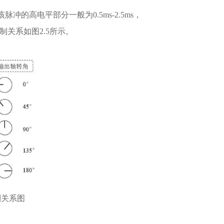
该脉冲的高电平部分一般为
0.5ms-2.5ms
，
制关系如图
2.5
所示。
制关系图