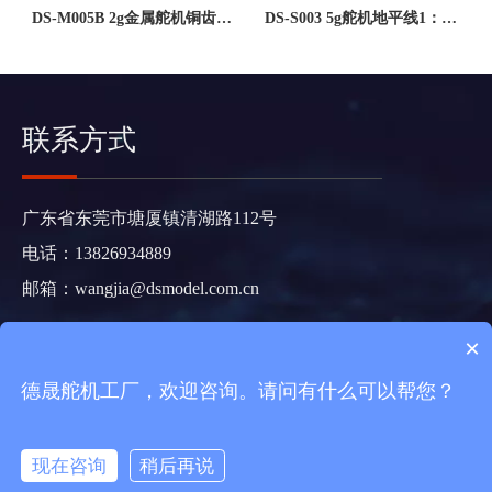
DS-M005B 2g金属舵机铜齿遥
DS-S003 5g舵机地平线1：24
控飞机车模迷你伺服舵机大扭
车模航模固定翼无人机舵机智
矩防扫齿微型舵机
能开关5克微型舵机
联系方式
广东省东莞市塘厦镇清湖路112号
电话：13826934889
邮箱：
wangjia@dsmodel.com.cn
×
Copyright 2021 德晟智能科技版权所有
粤ICP备2021073983
号
德晟舵机工厂，欢迎咨询。请问有什么可以帮您？
https://www.dspower.net/sitemap.html
现在咨询
稍后再说
在线咨询
拨打电话