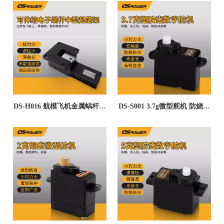
DS-H016 航模飞机金属蜗杆断
DS-S001 3.7g微型舵机 防烧防
电保护抗冲击虚位小电动收放
抖回中准F3P泡沫遥控飞机固
固定翼中型起落架--广东德晟
定翼航模数字舵机
智能科技有限公司