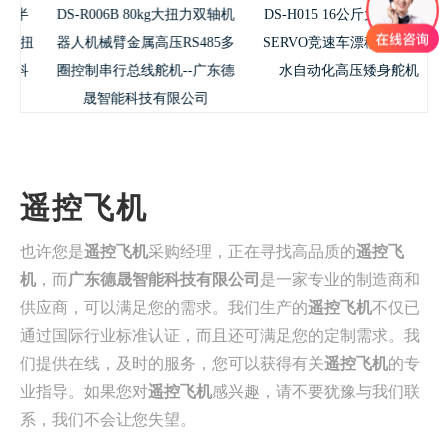
半
DS-R006B 80kg大扭力双轴机
DS-H015 16公斤大扭力舵机
扭
器人机械臂金属高压RS485多
SERVO竞速车漂移车短身防
科
圈控制串行总线舵机--广东德
水自动化高压矮身舵机
晟智能科技有限公司
遥控飞机
也许您是
遥控飞机
采购经理，正在寻找高品质的
遥控飞
机
，而
广东德晟智能科技有限公司
是一家专业的制造商和
供应商，可以满足您的需求。我们生产的
遥控飞机
不仅已
通过国际行业标准认证，而且还可满足您的定制需求。我
们提供在线，及时的服务，您可以获得有关
遥控飞机
的专
业指导。如果您对
遥控飞机
感兴趣，请不要犹豫与我们联
系，我们不会让您失望。