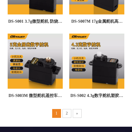
DS-S001 3.7g微型舵机 防烧防
DS-S007M 17g金属舵机高速
抖回中准F3P泡沫遥控飞机固
车防扫齿伺服器打印机1/16顽
定翼航模数字舵机
皮龙遥控车数字舵机
DS-S003M 微型舵机遥控车模
DS-S002 4.3g数字舵机塑胶齿
航模舵机pwm控制迷你伺服小
伺服电机档位开关无人机航模
舵机蚊车5g金属舵机
智能开关微型舵机
1
2
»