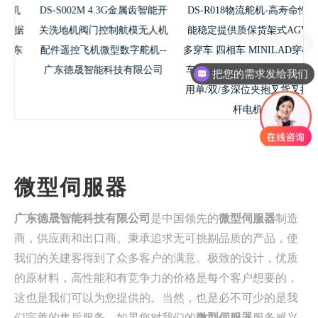
机
DS-S002M 4.3G金属齿智能开
DS-R018物流舵机-高寿命性
据
关洗地机阀门控制航模无人机
能稳定提供质保货架式AGV
东
配件遥控飞机微型数字舵机--
多穿车 四相车 MINILAD穿梭
广东德晟智能科技有限公司
车 立式移动AGV取拉箱杆专
把您的需求发给我们
用单/双/多深位夹抱叉货叉拨
杆电机
微型伺服器
广东德晟智能科技有限公司
是中国领先的
微型伺服器
制造
商，供应商和出口商。秉承追求无可挑剔品质的产品，使
我们的关建客得到了众多客户的满意。极致的设计，优质
的原材料，高性能和有竞争力的价格是每个客户想要的，
这也是我们可以为您提供的。当然，也是必不可少的是我
们完善的售后服务。如果您对我们的
微型伺服器
服务感兴