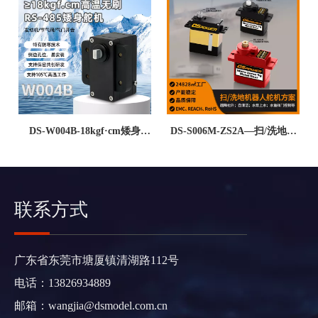
DS-W004B-18kgf·cm矮身
DS-S006M-ZS2A—扫/洗地机
105℃耐高温防干扰航发节气
器人水泵阀门开关越障抬升专
门用金属无刷防水重工舵机
用舵机解决方案
联系方式
广东省东莞市塘厦镇清湖路112号
电话：13826934889
邮箱：
wangjia@dsmodel.com.cn