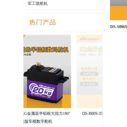
军工级舵机
热门产品
DS-S0
属齿充电
DS-H
框大扭力180°
DS-B009-35KG数字全金属无刷舵机
机