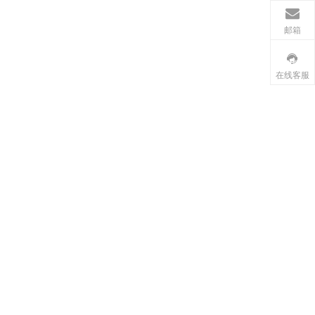
邮箱
在线客服
尾
DS-E001D-兼容乐高小颗粒2KG扭力180°
DS-S006 新SG
型
可编程PWM积木舵机积木电机 支持定制
STEAM教育用9克塑
研发
德晟智能科