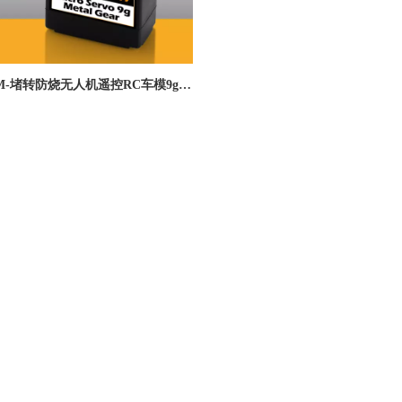
06M-堵转防烧无人机遥控RC车模9g金
枪锁止微型数字舵机12g舵机-广东
008-25KG空心杯金属舵机
DS-H013-C 70KG大扭力车模舵机 汽车
德晟智能科技有限公司
翼180°铝框1:5遥控短卡油车攀爬车模
RC舵机