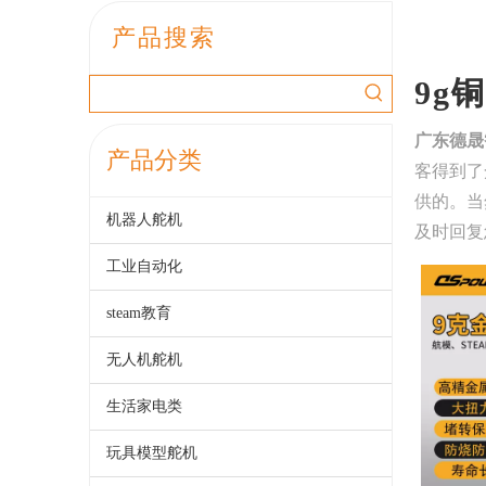
产品搜索
9g
广东德晟
产品分类
客得到了
供的。当
机器人舵机
及时回复
工业自动化
steam教育
无人机舵机
生活家电类
玩具模型舵机