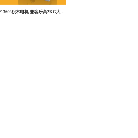
01F 360°积木电机 兼容乐高2KG大扭
防扫齿双输出轴PWM积木速度电机
A—6KG大扭力9克空心杯PWM高
DS-R018物流舵机-高寿命性能稳定提供
微型数字舵机--广东德晟智能
保货架式AGV 多穿车 四相车 MINILAD
科技有限公司
梭车 立式移动AGV取拉箱杆专用单/双/
深位夹抱叉货叉拨杆电机