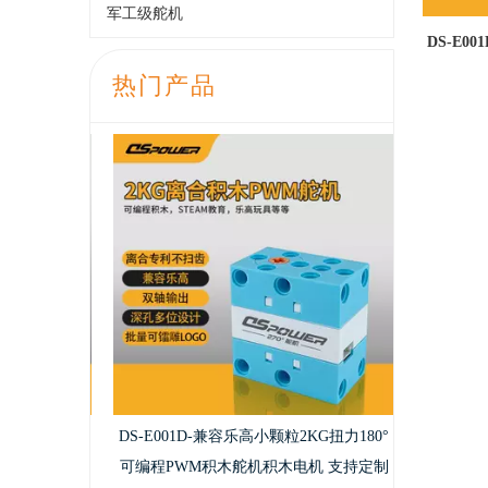
军工级舵机
DS-E0
力离合
热门产品
DS-S009
精度全金属
金属无刷舵机
DS-E001D-兼容乐高小颗粒2KG扭力180°
可编程PWM积木舵机积木电机 支持定制