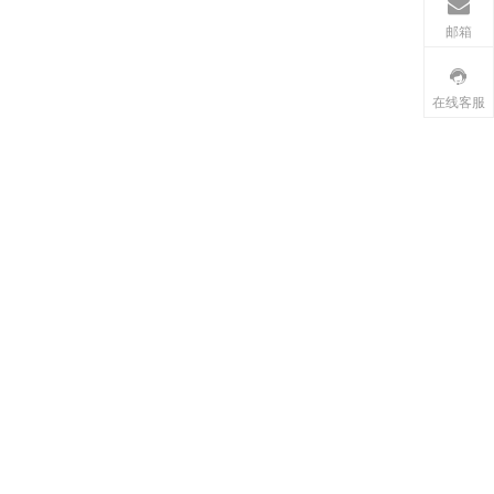
邮箱
在线客服
质
DS-S013 6KG静音防烧防抖智能马桶智能
DS-H015A 16K
穿
门锁机器人塑胶离合数字舵机
电机寿命长自动化设备
多