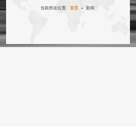
当前所在位置:
首页
»
新闻