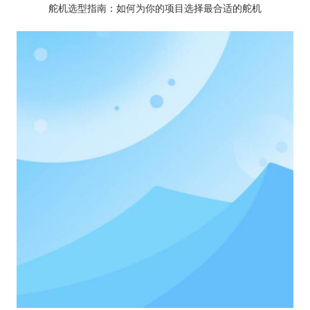
舵机选型指南：如何为你的项目选择最合适的舵机