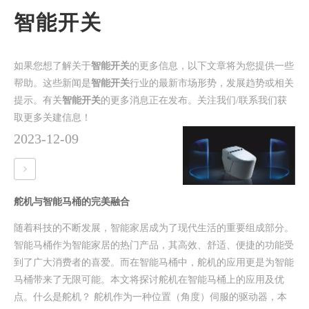
智能开关
如果您想了解关于
智能开关
的更多信息，以下文章将为您提供一些
帮助。这些新闻是
智能开关
行业的最新市场形势，发展趋势或相关
提示。有关
智能开关
的更多消息正在发布。关注我们/联系我们获
取更多关建信息！
2023-12-09
舵机与智能马桶的完美融合
随着科技的不断发展，智能家居成为了现代生活的重要组成部分。
智能马桶作为智能家居的热门产品，其高效、舒适、便捷的功能受
到了广大消费者的喜爱。而在智能马桶中，舵机的应用更是为智能
马桶带来了无限可能。本文将探讨舵机在智能马桶上的应用及优
点。什么是舵机？ 舵机作为一种位置（角度）伺服的驱动器，本