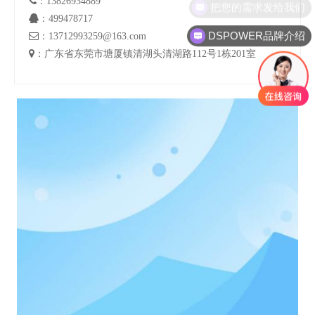

：13826934889
把您的需求发给我们

：499478717
DSPOWER品牌介绍

：13712993259@163.com

：广东省东莞市塘厦镇清湖头清湖路112号1栋201室