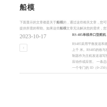
船模
下面显示的文章都是关于
船模
的，通过这些相关文章，您可
提供所需的帮助。如果这些
船模
文章无法解决您的需求，您
RS-485单线串口型舵机
2023-10-17
RS485采用平衡发送
上千 米。RS485的
制器作为主机发送读写
应动作或应答。 一条
一个专门的 ID（0~250