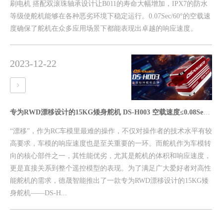
刷电机 搭配双滚珠轴承设计让B011的寿命大幅增加，IPX7的防水
等级使舵机能够在各种恶劣环境下稳定运行。0.07Sec/60°的空载速
度确保了舵机在众多应用场景下都能表现出卓越的响应速度。
2023-12-22
专为RWD漂移设计的15KG矮身舵机 DS-H003 空载速度≤0.08Sec/60°
“漂移”，作为RC车模里最难的操作，不仅对操作者的技术水平有较
高要求，车模的响应速度也是至关重要的一环。而舵机作为车模转
向的核心部件之一，其性能优劣，尤其是舵机的体积和响应速度，
更是直接关系到整个遥控模型的表现。为了满足广大爱好者对高性
能舵机的需求，德晟智能推出了一款专为RWD漂移设计的15KG矮
身舵机——DS-H...