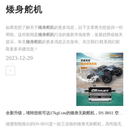
矮身舵机
如果您想了解关于
矮身舵机
的更多信息，以下文章将为您提供一些
帮助。这些新闻是
矮身舵机
行业的最新市场形势，发展趋势或相关
提示。有关
矮身舵机
的更多消息正在发布。关注我们/联系我们获
取更多关建信息！
2023-12-29
全新升级，堵转扭矩可达17kgf.cm的矮身无刷舵机，DS-B011 空载速度≤0.07Sec/60°
德晟智能推出的DS-B011是一款工业级的矮身无刷舵机，高性能无