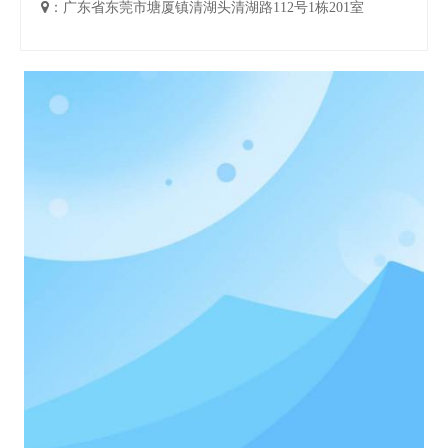

：广东省东莞市塘厦镇清湖头清湖路112号1栋201室