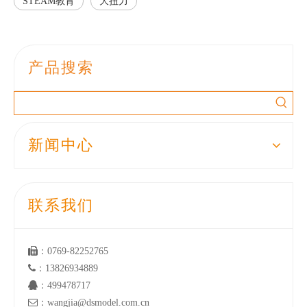
STEAM教育
大扭力
产品搜索
新闻中心
联系我们

：0769-82252765

：13826934889

：499478717

：wangjia@dsmodel.com.cn